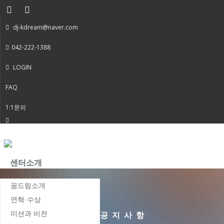
dj-kdream@naver.com
042-222-1388
LOGIN
FAQ
1:1문의
Toggle
navigation
센터소개
꿈드림소개
연혁·수상
미션과 비전
공지사항